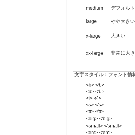
medium
デフォルト
large
やや大きい
大きい
x-large
非常に大き
xx-large
文字スタイル：フォント情
<b> <⁄b>
<u> <⁄u>
<i> <⁄i>
<s> <⁄s>
<tt> <⁄tt>
<big> <⁄big>
<small> <⁄small>
<em> <⁄em>