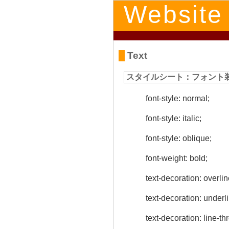
Website
Text
スタイルシート：フォント
font-style: normal;
font-style: italic;
font-style: oblique;
font-weight: bold;
text-decoration: overlin
text-decoration: underl
text-decoration: line-th